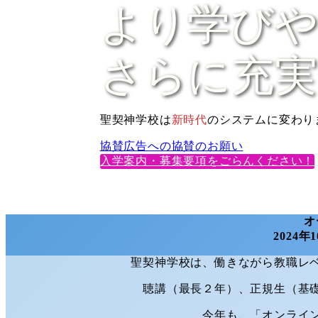
より学び
さらに充実
聖契神学校は
新時代
のシステムに変わり
協賛広告への協賛のお願い
入学案内・募集要項をごらんください！
オ
2024年
聖契神学校は、働きながら教職レ
聴講（最長２年）、正規生（基
今年も、「オンライ