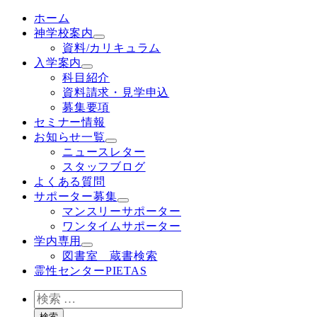
ホーム
神学校案内
資料/カリキュラム
入学案内
科目紹介
資料請求・見学申込
募集要項
セミナー情報
お知らせ一覧
ニュースレター
スタッフブログ
よくある質問
サポーター募集
マンスリーサポーター
ワンタイムサポーター
学内専用
図書室 蔵書検索
霊性センターPIETAS
検
索
検索