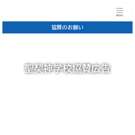
MENU
協賛のお願い
聖契神学校協賛広告
カテゴリー
2024年10月24日
ニュースレター
投稿日